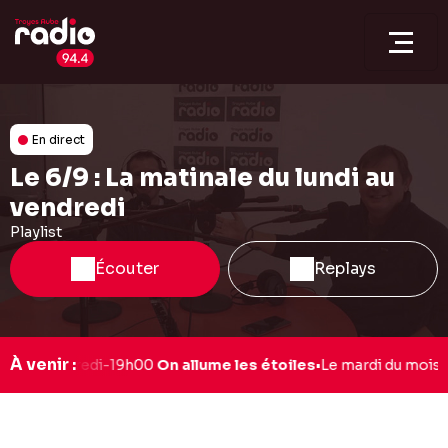
En direct
Le 6/9 : La matinale du lundi au
vendredi
Playlist
Écouter
Replays
À venir :
ock
•
Mercredi-19h00
On allume les étoiles
•
Le mardi du mois-